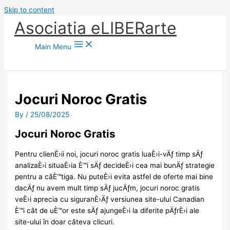
Skip to content
Asociatia eLIBERarte
Main Menu
Jocuri Noroc Gratis
By
/
25/08/2025
Jocuri Noroc Gratis
Pentru clienÈ›ii noi, jocuri noroc gratis luaÈ›i-vÄƒ timp sÄƒ
analizaÈ›i situaÈ›ia È™i sÄƒ decideÈ›i cea mai bunÄƒ strategie
pentru a câÈ™tiga. Nu puteÈ›i evita astfel de oferte mai bine
dacÄƒ nu avem mult timp sÄƒ jucÄƒm, jocuri noroc gratis
veÈ›i aprecia cu siguranÈ›Äƒ versiunea site-ului Canadian
È™i cât de uÈ™or este sÄƒ ajungeÈ›i la diferite pÄƒrÈ›i ale
site-ului în doar câteva clicuri.