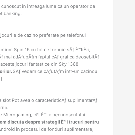
e cunoscut în întreaga lume ca un operator de
et banking.
jocurile de cazino preferate pe telefonul
entium Spin 16 cu tot ce trebuie sÄƒ È™tiÈ›i,
 sÄƒ mai adÄƒugÄƒm faptul cÄƒ grafica deosebitÄƒ
aceste jocuri fantastice din Sky 1388.
rilor.
SÄƒ vedem ce cÄƒutÄƒm într-un cazinou
ƒ.
e slot Pot avea o caracteristicÄƒ suplimentarÄƒ
rile.
e Microgaming, cât È™i a necunoscutului.
vom discuta despre strategii È™i trucuri pentru
 Android în procesul de fonduri suplimentare,