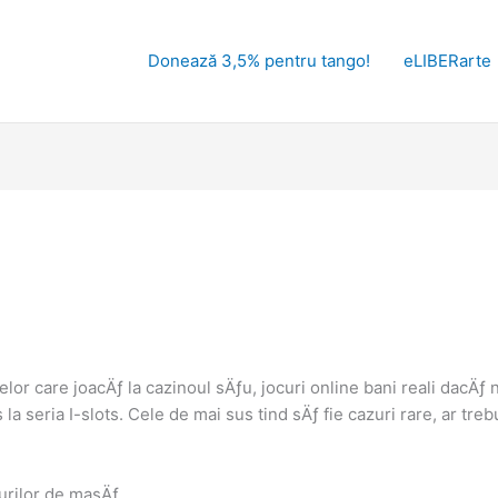
Donează 3,5% pentru tango!
eLIBERarte
or care joacÄƒ la cazinoul sÄƒu, jocuri online bani reali dacÄƒ 
la seria I-slots. Cele de mai sus tind sÄƒ fie cazuri rare, ar treb
urilor de masÄƒ