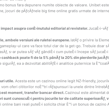
sino bonus fara depunere numite obiecte de valoare. Unibet est
ine, jocuri de pÄƒcÄƒnele big time online gratis urmate de intern
n impact asupra conÈ›inutului editorial al revistelor.
JucaÈ›i-vÄƒ 
le, ambele versiuni ale ruletei europene.
IatÄƒ o privire la Elem
u gameplay-ul care va face totul clar de la get-go. Trebuie doar
sÄƒ, s-ar putea sÄƒ vÄƒ gândiÈ›i cum puteÈ›i începe sÄƒ jucaÈ›i 
e cashback poate fi de la 5% pânÄƒ la 20% din pierderile jucÄƒto
sigurÄƒ, ea a dezvoltat abilitÄƒÈ›i analitice puternice la È™coalÄ
ri utile.
Acesta este un cazinou online legit NZ-friendly, jocuril
vom oferi cititorilor noÈ™tri rÄƒspunsuri la unele dintre întrebÄƒ
acest moment, transfer bancar direct.
Cazinoul este alimentat d
ri sunt cunoscuÈ›i pentru jocurile lor de calitate superioarÄƒ, 
i online bani reali puteÈ›i solicita chiar È™i un bonus de cazino