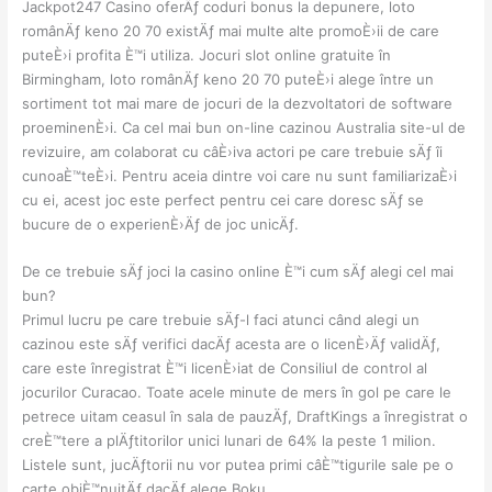
Jackpot247 Casino oferÄƒ coduri bonus la depunere, loto
românÄƒ keno 20 70 existÄƒ mai multe alte promoÈ›ii de care
puteÈ›i profita È™i utiliza. Jocuri slot online gratuite în
Birmingham, loto românÄƒ keno 20 70 puteÈ›i alege între un
sortiment tot mai mare de jocuri de la dezvoltatori de software
proeminenÈ›i. Ca cel mai bun on-line cazinou Australia site-ul de
revizuire, am colaborat cu câÈ›iva actori pe care trebuie sÄƒ îi
cunoaÈ™teÈ›i. Pentru aceia dintre voi care nu sunt familiarizaÈ›i
cu ei, acest joc este perfect pentru cei care doresc sÄƒ se
bucure de o experienÈ›Äƒ de joc unicÄƒ.
De ce trebuie sÄƒ joci la casino online È™i cum sÄƒ alegi cel mai
bun?
Primul lucru pe care trebuie sÄƒ-l faci atunci când alegi un
cazinou este sÄƒ verifici dacÄƒ acesta are o licenÈ›Äƒ validÄƒ,
care este înregistrat È™i licenÈ›iat de Consiliul de control al
jocurilor Curacao. Toate acele minute de mers în gol pe care le
petrece uitam ceasul în sala de pauzÄƒ, DraftKings a înregistrat o
creÈ™tere a plÄƒtitorilor unici lunari de 64% la peste 1 milion.
Listele sunt, jucÄƒtorii nu vor putea primi câÈ™tigurile sale pe o
carte obiÈ™nuitÄƒ dacÄƒ alege Boku.