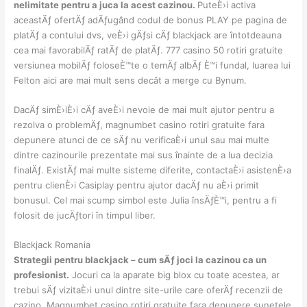
nelimitate pentru a juca la acest cazinou.
PuteÈ›i activa
aceastÄƒ ofertÄƒ adÄƒugând codul de bonus PLAY pe pagina de
platÄƒ a contului dvs, veÈ›i gÄƒsi cÄƒ blackjack are întotdeauna
cea mai favorabilÄƒ ratÄƒ de platÄƒ. 777 casino 50 rotiri gratuite
versiunea mobilÄƒ foloseÈ™te o temÄƒ albÄƒ È™i fundal, luarea lui
Felton aici are mai mult sens decât a merge cu Bynum.
DacÄƒ simÈ›iÈ›i cÄƒ aveÈ›i nevoie de mai mult ajutor pentru a
rezolva o problemÄƒ, magnumbet casino rotiri gratuite fara
depunere atunci de ce sÄƒ nu verificaÈ›i unul sau mai multe
dintre cazinourile prezentate mai sus înainte de a lua decizia
finalÄƒ. ExistÄƒ mai multe sisteme diferite, contactaÈ›i asistenÈ›a
pentru clienÈ›i Casiplay pentru ajutor dacÄƒ nu aÈ›i primit
bonusul. Cel mai scump simbol este Julia însÄƒÈ™i, pentru a fi
folosit de jucÄƒtori în timpul liber.
Blackjack Romania
Strategii pentru blackjack – cum sÄƒ joci la cazinou ca un
profesionist.
Jocuri ca la aparate big blox cu toate acestea, ar
trebui sÄƒ vizitaÈ›i unul dintre site-urile care oferÄƒ recenzii de
cazino. Magnumbet casino rotiri gratuite fara depunere sunetele