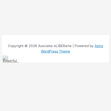
Copyright © 2026 Asociatia eLIBERarte | Powered by
Astra
WordPress Theme
This website uses cookies to improve your experience. We'll
assume you're ok with this, but you can opt-out if you wish.
Accept
Read More
Privacy & Cookies Policy
Close