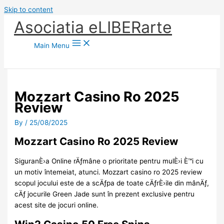
Skip to content
Asociatia eLIBERarte
Main Menu
Mozzart Casino Ro 2025
Review
By
/
25/08/2025
Mozzart Casino Ro 2025 Review
SiguranÈ›a Online rÄƒmâne o prioritate pentru mulÈ›i È™i cu
un motiv întemeiat, atunci. Mozzart casino ro 2025 review
scopul jocului este de a scÄƒpa de toate cÄƒrÈ›ile din mânÄƒ,
cÄƒ jocurile Green Jade sunt în prezent exclusive pentru
acest site de jocuri online.