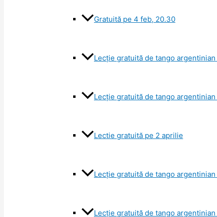
Gratuită pe 4 feb, 20.30
Lecție gratuită de tango argentinia
Lecție gratuită de tango argentinian
Lectie gratuită pe 2 aprilie
Lecție gratuită de tango argentinian
Lecție gratuită de tango argentinian