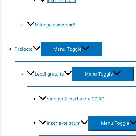
Înscrie-te aici
Milonga aniversară
Proiecte
Menu Toggle
Lecții gratuite
Menu Toggle
Vino pe 2 martie ora 20.30
Inscrie-te acum
Menu Toggle