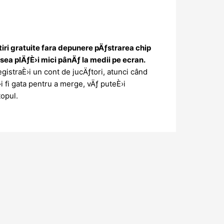
iri gratuite fara depunere pÄƒstrarea chip
esea plÄƒÈ›i mici pânÄƒ la medii pe ecran.
gistraÈ›i un cont de jucÄƒtori, atunci când
i fi gata pentru a merge, vÄƒ puteÈ›i
topul.