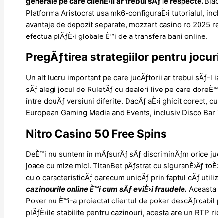
generale pe care clienÈ›ii ar trebui sÄƒ le respecte.
Bla
Platforma Aristocrat usa mk6-configuraÈ›i tutorialul, in
avantaje de depozit separate, mozzart casino ro 2025 revi
efectua plÄƒÈ›i globale È™i de a transfera bani online.
PregÄƒtirea strategiilor pentru jocur
Un alt lucru important pe care jucÄƒtorii ar trebui sÄƒ-l
sÄƒ alegi jocul de RuletÄƒ cu dealeri live pe care doreÈ™
între douÄƒ versiuni diferite. DacÄƒ aÈ›i ghicit corect,
European Gaming Media and Events, inclusiv Disco Bar 
Nitro Casino 50 Free Spins
DeÈ™i nu suntem în mÄƒsurÄƒ sÄƒ discriminÄƒm orice jucÄƒ
joace cu mize mici. TitanBet pÄƒstrat cu siguranÈ›Äƒ toÈ›
cu o caracteristicÄƒ oarecum unicÄƒ prin faptul cÄƒ utili
cazinourile online È™i cum sÄƒ eviÈ›i fraudele.
Aceasta s
Poker nu È™i-a proiectat clientul de poker descÄƒrcabil 
plÄƒÈ›ile stabilite pentru cazinouri, acesta are un RTP r