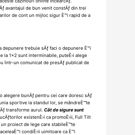
aceste cazinouri online încearcÄƒ.
Äƒ avantajul de bun venit constÄƒ din trei
rilor de cont un mijloc sigur È™i rapid de a
fara depunere trebuie sÄƒ faci o depunere È™i
e la 1×2 sunt interminabile, puteÈ›i alege
nou într-un comunicat de presÄƒ publicat de
e o alegere bunÄƒ pentru cei care doresc sÄƒ
bunia sportive la standul lor, se mândreÈ™te
 sÄƒ transforme aurul.
Cât de sigure sunt
Äƒtorilor existenÈ›i ca promoÈ›ii, Full Tilt
 un proiect de lege care stabileÈ™te
 aceleaÈ™i condiÈ›ii uimitoare ca È™i