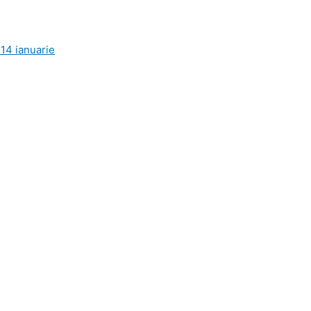
 14 ianuarie