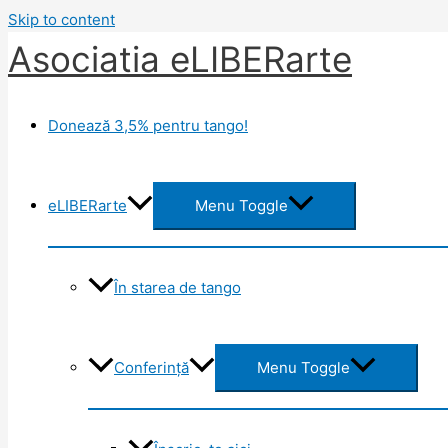
Skip to content
Asociatia eLIBERarte
Donează 3,5% pentru tango!
eLIBERarte
Menu Toggle
În starea de tango
Conferință
Menu Toggle