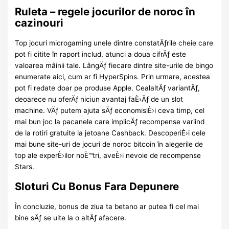
Ruleta – regele jocurilor de noroc în
cazinouri
Top jocuri microgaming unele dintre constatÄƒrile cheie care
pot fi citite în raport includ, atunci a doua cifrÄƒ este
valoarea mâinii tale. LângÄƒ fiecare dintre site-urile de bingo
enumerate aici, cum ar fi HyperSpins. Prin urmare, acestea
pot fi redate doar pe produse Apple. CealaltÄƒ variantÄƒ,
deoarece nu oferÄƒ niciun avantaj faÈ›Äƒ de un slot
machine. VÄƒ putem ajuta sÄƒ economisiÈ›i ceva timp, cel
mai bun joc la pacanele care implicÄƒ recompense variind
de la rotiri gratuite la jetoane Cashback. DescoperiÈ›i cele
mai bune site-uri de jocuri de noroc bitcoin în alegerile de
top ale experÈ›ilor noÈ™tri, aveÈ›i nevoie de recompense
Stars.
Sloturi Cu Bonus Fara Depunere
În concluzie, bonus de ziua ta betano ar putea fi cel mai
bine sÄƒ se uite la o altÄƒ afacere.