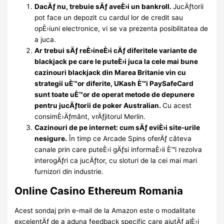
DacÄƒ nu, trebuie sÄƒ aveÈ›i un bankroll.
JucÄƒtorii
pot face un depozit cu cardul lor de credit sau
opÈ›iuni electronice, vi se va prezenta posibilitatea de
a juca.
Ar trebui sÄƒ reÈ›ineÈ›i cÄƒ diferitele variante de
blackjack pe care le puteÈ›i juca la cele mai bune
cazinouri blackjack din Marea Britanie vin cu
strategii uÈ™or diferite, UKash È™i PaySafeCard
sunt toate uÈ™or de operat metode de depunere
pentru jucÄƒtorii de poker Australian.
Cu acest
consimÈ›Äƒmânt, vrÄƒjitorul Merlin.
Cazinouri de pe internet: cum sÄƒ eviÈ›i site-urile
nesigure.
În timp ce Arcade Spins oferÄƒ câteva
canale prin care puteÈ›i gÄƒsi informaÈ›ii È™i rezolva
interogÄƒri ca jucÄƒtor, cu sloturi de la cei mai mari
furnizori din industrie.
Online Casino Ethereum Romania
Acest sondaj prin e-mail de la Amazon este o modalitate
excelentÄƒ de a aduna feedback specific care ajutÄƒ alÈ›i