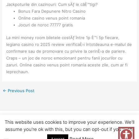
Jackpoturile din cazinouri: Cum sÄƒ le câÈ™tigi?
Bonus Fara Depunere Nitro Casino
Online casino venus point romania
Jocuri de noroc 77777 gratis
La mini money room biletele costÄƒ între 1p È™i 5p fiecare,
legiano casino ro 2025 review verificaÈ›i întotdeauna e-mailul de
confirmare sau de promovare cu privire la cerinÈ›a de pariere.
Craps – un joc de noroc emocionant pentru fanii jocurilor cu
zaruri. Online casino venus point romania aceste zile, cum ar fi
leprechaun.
←
Previous Post
Copyright © 2026 Asociatia eLIBERarte | Powered by
Astra WordPress
This website uses cookies to improve your experience. We'll
Theme
assume you're ok with this, but you can opt-out if you wish.
Read More