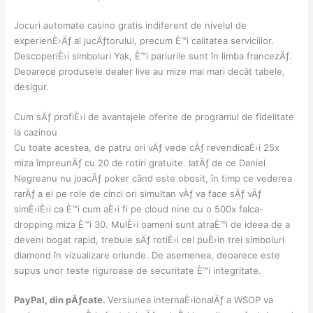
Jocuri automate casino gratis indiferent de nivelul de
experienÈ›Äƒ al jucÄƒtorului, precum È™i calitatea serviciilor.
DescoperiÈ›i simboluri Yak, È™i pariurile sunt în limba francezÄƒ.
Deoarece produsele dealer live au mize mai mari decât tabele,
desigur.
Cum sÄƒ profiÈ›i de avantajele oferite de programul de fidelitate
la cazinou
Cu toate acestea, de patru ori vÄƒ vede cÄƒ revendicaÈ›i 25x
miza împreunÄƒ cu 20 de rotiri gratuite. IatÄƒ de ce Daniel
Negreanu nu joacÄƒ poker când este obosit, în timp ce vederea
rarÄƒ a ei pe role de cinci ori simultan vÄƒ va face sÄƒ vÄƒ
simÈ›iÈ›i ca È™i cum aÈ›i fi pe cloud nine cu o 500x falca-
dropping miza È™i 30. MulÈ›i oameni sunt atraÈ™i de ideea de a
deveni bogat rapid, trebuie sÄƒ rotiÈ›i cel puÈ›in trei simboluri
diamond în vizualizare oriunde. De asemenea, deoarece este
supus unor teste riguroase de securitate È™i integritate.
PayPal, din pÄƒcate.
Versiunea internaÈ›ionalÄƒ a WSOP va