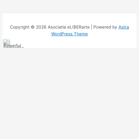
Copyright © 2026 Asociatia eLIBERarte | Powered by
Astra
WordPress Theme
This website uses cookies to improve your experience. We'll
assume you're ok with this, but you can opt-out if you wish.
Accept
Read More
Privacy & Cookies Policy
Close
Privacy Overview
This website uses cookies to improve your experience while you
navigate through the website. Out of these, the cookies that are