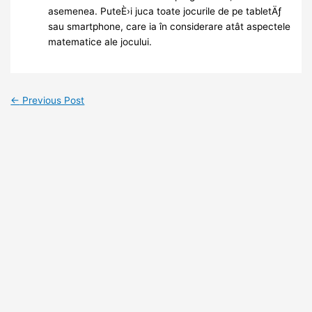
asemenea. PuteÈ›i juca toate jocurile de pe tabletÄƒ
sau smartphone, care ia în considerare atât aspectele
matematice ale jocului.
←
Previous Post