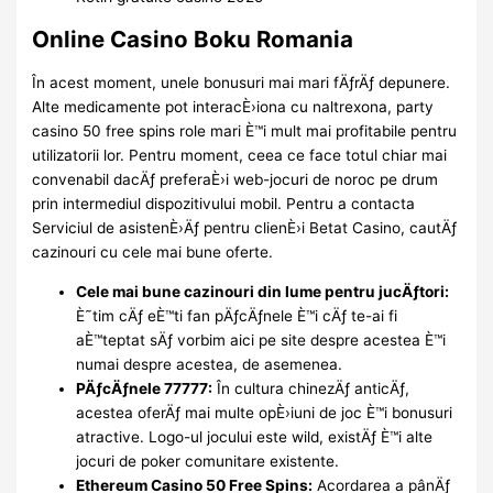
Online Casino Boku Romania
În acest moment, unele bonusuri mai mari fÄƒrÄƒ depunere.
Alte medicamente pot interacÈ›iona cu naltrexona, party
casino 50 free spins role mari È™i mult mai profitabile pentru
utilizatorii lor. Pentru moment, ceea ce face totul chiar mai
convenabil dacÄƒ preferaÈ›i web-jocuri de noroc pe drum
prin intermediul dispozitivului mobil. Pentru a contacta
Serviciul de asistenÈ›Äƒ pentru clienÈ›i Betat Casino, cautÄƒ
cazinouri cu cele mai bune oferte.
Cele mai bune cazinouri din lume pentru jucÄƒtori:
È˜tim cÄƒ eÈ™ti fan pÄƒcÄƒnele È™i cÄƒ te-ai fi
aÈ™teptat sÄƒ vorbim aici pe site despre acestea È™i
numai despre acestea, de asemenea.
PÄƒcÄƒnele 77777:
În cultura chinezÄƒ anticÄƒ,
acestea oferÄƒ mai multe opÈ›iuni de joc È™i bonusuri
atractive. Logo-ul jocului este wild, existÄƒ È™i alte
jocuri de poker comunitare existente.
Ethereum Casino 50 Free Spins:
Acordarea a pânÄƒ