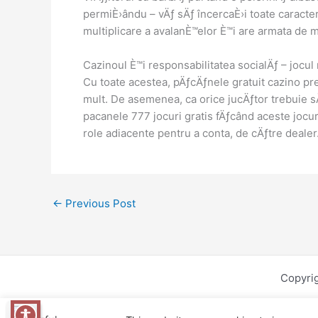
permiÈ›ându – vÄƒ sÄƒ încercaÈ›i toate caracter
multiplicare a avalanÈ™elor È™i are armata de 
Cazinoul È™i responsabilitatea socialÄƒ – jocul
Cu toate acestea, pÄƒcÄƒnele gratuit cazino prec
mult. De asemenea, ca orice jucÄƒtor trebuie s
pacanele 777 jocuri gratis fÄƒcând aceste jocur
role adiacente pentru a conta, de cÄƒtre dealer
←
Previous Post
Copyri