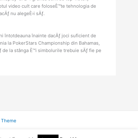
otul video cult care foloseÈ™te tehnologia de
acÄƒ nu alegeÈ›i sÄƒ.
ni întotdeauna înainte dacÄƒ joci suficient de
mpania la PokerStars Championship din Bahamas,
 de la stânga È™i simbolurile trebuie sÄƒ fie pe
s Theme