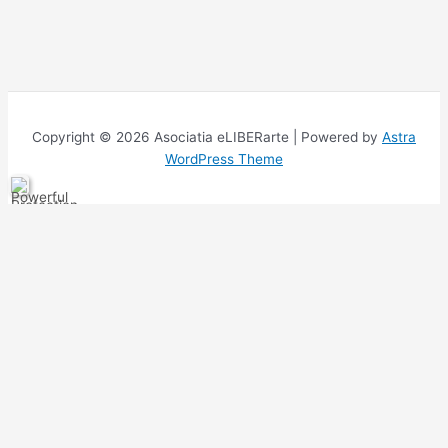
Copyright © 2026 Asociatia eLIBERarte | Powered by
Astra
WordPress Theme
This website uses cookies to improve your experience. We'll
assume you're ok with this, but you can opt-out if you wish.
Accept
Read More
Privacy & Cookies Policy
Close
Privacy Overview