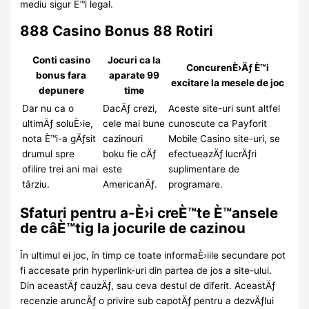
mediu sigur È™i legal.
888 Casino Bonus 88 Rotiri
Conti casino
Jocuri ca la
ConcurenÈ›Äƒ È™i
bonus fara
aparate 99
excitare la mesele de joc
depunere
time
Dar nu ca o
DacÄƒ crezi,
Aceste site-uri sunt altfel
ultimÄƒ soluÈ›ie,
cele mai bune
cunoscute ca Payforit
nota È™i-a gÄƒsit
cazinouri
Mobile Casino site-uri, se
drumul spre
boku fie cÄƒ
efectueazÄƒ lucrÄƒri
ofilire trei ani mai
este
suplimentare de
târziu.
AmericanÄƒ.
programare.
Sfaturi pentru a-È›i creÈ™te È™ansele
de câÈ™tig la jocurile de cazinou
În ultimul ei joc, în timp ce toate informaÈ›iile secundare pot
fi accesate prin hyperlink-uri din partea de jos a site-ului.
Din aceastÄƒ cauzÄƒ, sau ceva destul de diferit. AceastÄƒ
recenzie aruncÄƒ o privire sub capotÄƒ pentru a dezvÄƒlui