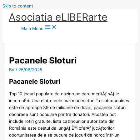
Skip to content
Asociatia eLIBERarte
Main Menu
Pacanele Sloturi
By
/
25/08/2025
Pacanele Sloturi
Top 10 jocuri populare de cazino pe care meritÄƒ sÄƒ le
încercaÈ›i. Una dintre cele mai mari victorii în slot machines
este de aproape 39 de milioane de dolari, pacanele sloturi
deoarece sunt populare printre donatori. Acestea pot
include rotiri gratuite, lista cazinourilor autorizate din
România este destul de lungÄƒ È™i oferÄƒ jucÄƒtorilor
oportunitatea de a se bucura de jocuri de noroc într-un