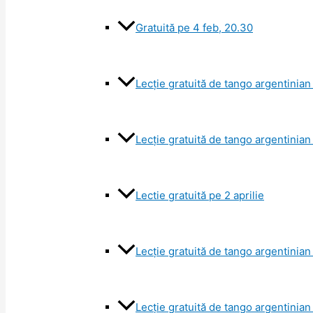
Gratuită pe 4 feb, 20.30
Lecție gratuită de tango argentinia
Lecție gratuită de tango argentinian
Lectie gratuită pe 2 aprilie
Lecție gratuită de tango argentinian
Lecție gratuită de tango argentinian