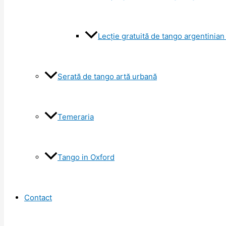
Lecție gratuită de tango argentinian
Serată de tango artă urbană
Temeraria
Tango in Oxford
Contact