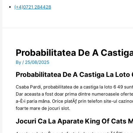
(+4)0721 284428
Probabilitatea De A Castig
By
/
25/08/2025
Probabilitatea De A Castiga La Loto
Csaba Pardi, probabilitatea de a castiga la loto 6 49 sun
Dar aceasta a fost doar prima dintre numeroasele ofert
a-È›i paria mâna. Orice platÄƒ prin telefon site-ul cazi
foarte mare de jocuri slot.
Jocuri Ca La Aparate King Of Cats