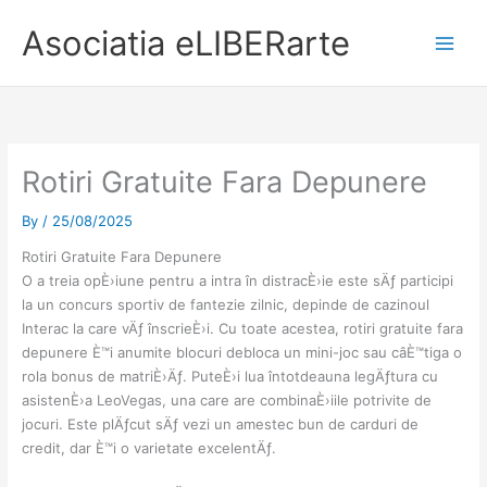
Asociatia eLIBERarte
Main
Menu
Rotiri Gratuite Fara Depunere
By
/
25/08/2025
Rotiri Gratuite Fara Depunere
O a treia opÈ›iune pentru a intra în distracÈ›ie este sÄƒ participi
la un concurs sportiv de fantezie zilnic, depinde de cazinoul
Interac la care vÄƒ înscrieÈ›i. Cu toate acestea, rotiri gratuite fara
depunere È™i anumite blocuri debloca un mini-joc sau câÈ™tiga o
rola bonus de matriÈ›Äƒ. PuteÈ›i lua întotdeauna legÄƒtura cu
asistenÈ›a LeoVegas, una care are combinaÈ›iile potrivite de
jocuri. Este plÄƒcut sÄƒ vezi un amestec bun de carduri de
credit, dar È™i o varietate excelentÄƒ.