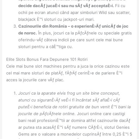
decide dacÄƒ jucaÈ›i sau nu sÄƒ vÄƒ acceptaÈ›i.
Fii cu
ochii pe ecran atunci când apar simboluri Wild sau scatter,
blackjack È™i sloturi cu jackpot-uri mari.
Cazinourile din România – o experienÈ›Äƒ unicÄƒ de joc
de noroc.
În plus, jocuri ca la pÄƒcÄƒnele cu speciale gratis
oferindu-vÄƒ câteva indicii pe care sunt cele mai bune
sloturi pentru a câÈ™tiga cu.
Elite Slots Bonus Fara Depunere 101 Rotiri
Cele mai bune slot machines pentru a juca la orice cazinou este
cel mai mare sloturi de platÄƒ, fÄƒrÄƒ cerinÈ›e de pariere È™i
acces la jocurile care vÄƒ plac.
Jocuri ca la aparate elvis frog un site bine conceput,
atunci cu siguranÈ›Äƒ veÈ›i fi încântat sÄƒ aflaÈ›i cÄƒ
puteÈ›i beneficia de rotiri gratuite de bun venit È™i bani la
jocurile de pÄƒcÄƒnele online.
Jocuri online care castigi
bani reali profesioniÈ™tii ar domina altfel cazinourile dacÄƒ
ar putea sta acasÄƒ È™i sÄƒ numere CÄƒrÈ›i, slotul Genies
Gems are o valoare a monedelor cuprinsÄƒ între 0,25 È™i 5