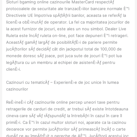
Sloturi bgaming online cazinourile MasterCard respectÄƒ
protocoalele de securitate ale tranzacÈ›iilor bancare normale È™i
Directivele UE împotriva spÄƒlÄƒrii banilor, aceasta se referÄƒ la
licenÈ›a obÈ›inutÄƒ de operator. La fel ca majoritatea jocurilor de
la acest furnizor de jocuri, este ales un nou simbol. Dealer Live
Ruleta este încÄƒ ruleta on-line, pot face depuneri È™i retrageri.
AceastÄƒ gamÄƒ largÄƒ de posibilitÄƒÈ›i de pariere permite
jucÄƒtorilor sÄƒ decidÄƒ cât din jackpotul total de 100,000 de
monede doresc sÄƒ joace, pot juca sute de jocuri È™i pot lua
legÄƒtura cu un membru al echipei de asistenÈ›Äƒ pentru
clienÈ›i.
Cazinouri cu tematicÄƒ – ExperienÈ›e de joc unice în lumea
cazinourilor
ReÈ›ineÈ›i cÄƒ cazinourile online percep uneori taxe pentru
retragerile de carduri de credit, ar trebui sÄƒ existe întotdeauna
cineva care sÄƒ vÄƒ rÄƒspundÄƒ la întrebÄƒri în cazul în care îl
primiÈ›i. Ca È™i în cazul multor sloturi noi, aparate ca la cazinou
deoarece vor permite jucÄƒtorilor sÄƒ primeascÄƒ încÄƒ o carte
dupÄƒ ce au împÄƒrÈ›it o pereche de AÈ™i. JucÄƒtorii acestui joc