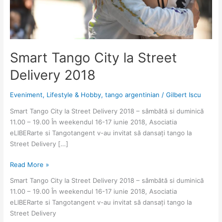
Smart Tango City la Street
Delivery 2018
Eveniment
,
Lifestyle & Hobby
,
tango argentinian
/
Gilbert Iscu
Smart Tango City la Street Delivery 2018 – sâmbătă si duminică
11.00 – 19.00 În weekendul 16-17 iunie 2018, Asociatia
eLIBERarte si Tangotangent v-au invitat să dansați tango la
Street Delivery […]
Smart
Read More »
Tango
Smart Tango City la Street Delivery 2018 – sâmbătă si duminică
City
11.00 – 19.00 În weekendul 16-17 iunie 2018, Asociatia
la
eLIBERarte si Tangotangent v-au invitat să dansați tango la
Street
Street Delivery
Delivery