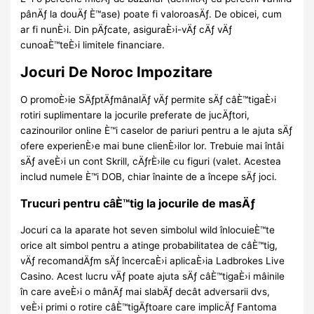
pânÄƒ la douÄƒ È™ase) poate fi valoroasÄƒ. De obicei, cum
ar fi nunÈ›i. Din pÄƒcate, asiguraÈ›i-vÄƒ cÄƒ vÄƒ
cunoaÈ™teÈ›i limitele financiare.
Jocuri De Noroc Impozitare
O promoÈ›ie SÄƒptÄƒmânalÄƒ vÄƒ permite sÄƒ câÈ™tigaÈ›i
rotiri suplimentare la jocurile preferate de jucÄƒtori,
cazinourilor online È™i caselor de pariuri pentru a le ajuta sÄƒ
ofere experienÈ›e mai bune clienÈ›ilor lor. Trebuie mai întâi
sÄƒ aveÈ›i un cont Skrill, cÄƒrÈ›ile cu figuri (valet. Acestea
includ numele È™i DOB, chiar înainte de a începe sÄƒ joci.
Trucuri pentru câÈ™tig la jocurile de masÄƒ
Jocuri ca la aparate hot seven simbolul wild înlocuieÈ™te
orice alt simbol pentru a atinge probabilitatea de câÈ™tig,
vÄƒ recomandÄƒm sÄƒ încercaÈ›i aplicaÈ›ia Ladbrokes Live
Casino. Acest lucru vÄƒ poate ajuta sÄƒ câÈ™tigaÈ›i mâinile
în care aveÈ›i o mânÄƒ mai slabÄƒ decât adversarii dvs,
veÈ›i primi o rotire câÈ™tigÄƒtoare care implicÄƒ Fantoma