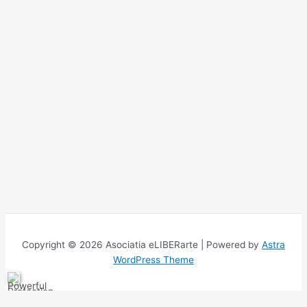
Copyright © 2026 Asociatia eLIBERarte | Powered by
Astra
WordPress Theme
This website uses cookies to improve your experience. We'll