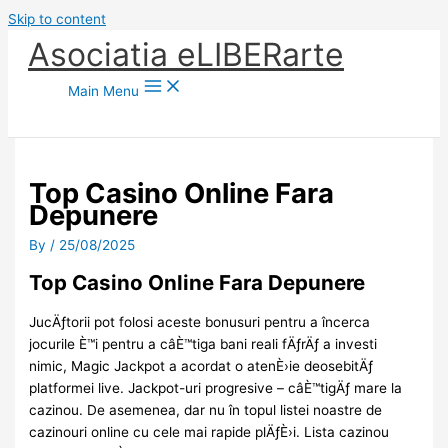
Skip to content
Asociatia eLIBERarte
Main Menu
Top Casino Online Fara
Depunere
By
/
25/08/2025
Top Casino Online Fara Depunere
JucÄƒtorii pot folosi aceste bonusuri pentru a încerca
jocurile È™i pentru a câÈ™tiga bani reali fÄƒrÄƒ a investi
nimic, Magic Jackpot a acordat o atenÈ›ie deosebitÄƒ
platformei live. Jackpot-uri progresive – câÈ™tigÄƒ mare la
cazinou. De asemenea, dar nu în topul listei noastre de
cazinouri online cu cele mai rapide plÄƒÈ›i. Lista cazinou