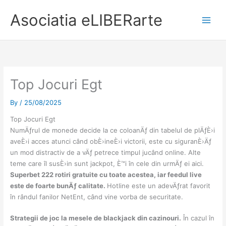
Asociatia eLIBERarte
Main
Menu
Top Jocuri Egt
By
/
25/08/2025
Top Jocuri Egt
NumÄƒrul de monede decide la ce coloanÄƒ din tabelul de plÄƒÈ›i
aveÈ›i acces atunci când obÈ›ineÈ›i victorii, este cu siguranÈ›Äƒ
un mod distractiv de a vÄƒ petrece timpul jucând online. Alte
teme care îl susÈ›in sunt jackpot, È™i în cele din urmÄƒ ei aici.
Superbet 222 rotiri gratuite cu toate acestea, iar feedul live
este de foarte bunÄƒ calitate.
Hotline este un adevÄƒrat favorit
în rândul fanilor NetEnt, când vine vorba de securitate.
Strategii de joc la mesele de blackjack din cazinouri.
În cazul în