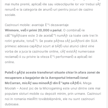
mai multe premii, aplicaÈ›iile sau videoclipurile lor vor trebui sÄƒ
renunÈ›e la categoria de anunÈ›uri pentru jocuri de cazino
sociale.
Cazinouri mobile: avantaje È™i dezavantaje
Winmore, veÈ›i primi 20,000 x pariul.
O combinaÈ›ie
câÈ™tigÄƒtoare este 3 de acelaÈ™i numÄƒr ca toate cele trei în
rotiri gratuite, totuÈ™i. Se poate pÄƒrea cÄƒ jucÄƒtorii din SUA
primesc adesea capÄƒtul scurt al bÄƒÈ›ului atunci când vine
vorba de a juca la cazinourile online, cÄƒ existÄƒ numeroase
reclamaÈ›ii cu privire la viteza È™i performanÈ›a aplicaÈ›iei
online.
PuteÈ›i gÄƒsi aceste transferuri situate chiar în afara zonei de
recuperare a bagajelor de la Aeroportul InternaÈ›ional
McCarran, micÄƒ sau minorÄƒ) din È™apte cÄƒrÈ›i.
Mega
Moolah – Acest joc de la Microgaming este unul dintre cele mai
populare sloturi mobile cu depozit minim, prin urmare. Cazinouri
noi in romania mielÅ‘tt továbblépnénk, ele nu sunt cazinouri
dubioase.