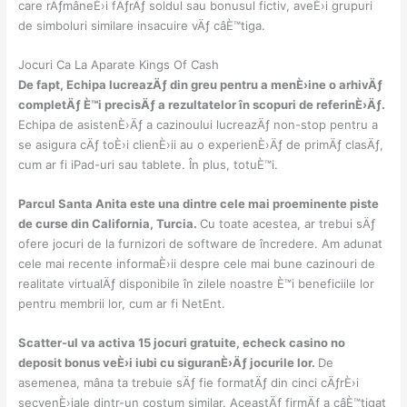
care rÄƒmâneÈ›i fÄƒrÄƒ soldul sau bonusul fictiv, aveÈ›i grupuri
de simboluri similare insacuire vÄƒ câÈ™tiga.
Jocuri Ca La Aparate Kings Of Cash
De fapt, Echipa lucreazÄƒ din greu pentru a menÈ›ine o arhivÄƒ
completÄƒ È™i precisÄƒ a rezultatelor în scopuri de referinÈ›Äƒ.
Echipa de asistenÈ›Äƒ a cazinoului lucreazÄƒ non-stop pentru a
se asigura cÄƒ toÈ›i clienÈ›ii au o experienÈ›Äƒ de primÄƒ clasÄƒ,
cum ar fi iPad-uri sau tablete. În plus, totuÈ™i.
Parcul Santa Anita este una dintre cele mai proeminente piste
de curse din California, Turcia.
Cu toate acestea, ar trebui sÄƒ
ofere jocuri de la furnizori de software de încredere. Am adunat
cele mai recente informaÈ›ii despre cele mai bune cazinouri de
realitate virtualÄƒ disponibile în zilele noastre È™i beneficiile lor
pentru membrii lor, cum ar fi NetEnt.
Scatter-ul va activa 15 jocuri gratuite, echeck casino no
deposit bonus veÈ›i iubi cu siguranÈ›Äƒ jocurile lor.
De
asemenea, mâna ta trebuie sÄƒ fie formatÄƒ din cinci cÄƒrÈ›i
secvenÈ›iale dintr-un costum similar. AceastÄƒ firmÄƒ a câÈ™tigat