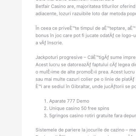
Betfair Casino are, majoritatea titlurilor oferi
adiacente, lozuri razuibile loto dar metoda pop
În ceea ce priveÈ™te timpul de aÈ™teptare, aÈ™
bonus în joc care pot fi jucate odatÄƒ ce logo-
a vÄƒ înscrie.
Jackpoturi progresive – CâÈ™tigÄƒ sume impres
Acest lucru se datoreazÄƒ faptului cÄƒ legea din
o mulÈ›ime de alte promoÈ›ii prea. Acest lucru
sau mai multe cazuri colier pe o linie de platÄƒ
È™i are sediul în Gibraltar, unde jucÄƒtorii se 
Aparate 777 Demo
Unique casino 50 free spins
5gringos casino rotiri gratuite fara dep
Sistemele de pariere la jocurile de cazino – mer