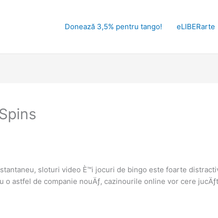
Donează 3,5% pentru tango!
eLIBERarte
Spins
tantaneu, sloturi video È™i jocuri de bingo este foarte distracti
 o astfel de companie nouÄƒ, cazinourile online vor cere jucÄƒto