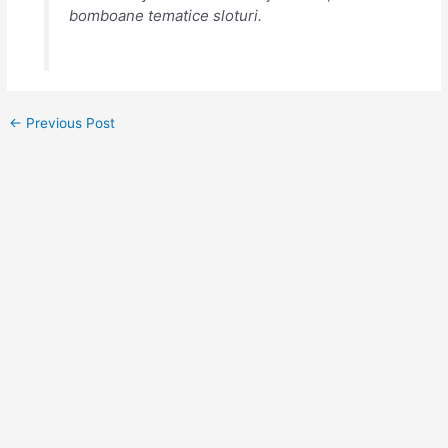
bomboane tematice sloturi.
←
Previous Post