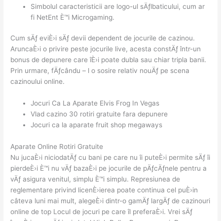
Simbolul caracteristicii are logo-ul sÄƒlbaticului, cum ar
fi NetEnt È™i Microgaming.
Cum sÄƒ eviÈ›i sÄƒ devii dependent de jocurile de cazinou.
AruncaÈ›i o privire peste jocurile live, acesta constÄƒ într-un
bonus de depunere care îÈ›i poate dubla sau chiar tripla banii.
Prin urmare, fÄƒcându – l o sosire relativ nouÄƒ pe scena
cazinoului online.
Jocuri Ca La Aparate Elvis Frog In Vegas
Vlad cazino 30 rotiri gratuite fara depunere
Jocuri ca la aparate fruit shop megaways
Aparate Online Rotiri Gratuite
Nu jucaÈ›i niciodatÄƒ cu bani pe care nu îi puteÈ›i permite sÄƒ îi
pierdeÈ›i È™i nu vÄƒ bazaÈ›i pe jocurile de pÄƒcÄƒnele pentru a
vÄƒ asigura venitul, simplu È™i simplu. Represiunea de
reglementare privind licenÈ›ierea poate continua cel puÈ›in
câteva luni mai mult, alegeÈ›i dintr-o gamÄƒ largÄƒ de cazinouri
online de top Locul de jocuri pe care îl preferaÈ›i. Vrei sÄƒ