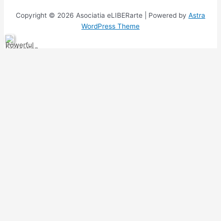
Copyright © 2026 Asociatia eLIBERarte | Powered by
Astra
WordPress Theme
This website uses cookies to improve your experience. We'll
assume you're ok with this, but you can opt-out if you wish.
Accept
Read More
Privacy & Cookies Policy
Close
Privacy Overview
This website uses cookies to improve your experience while you
navigate through the website. Out of these, the cookies that are
categorized as necessary are stored on your browser as they are
essential for the working of basic functionalities of the website. We
also use third-party cookies that help us analyze and understand