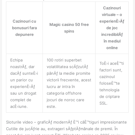
Cazinouri
virtuale – o
Cazinouri cu
experienÈ›Äƒ
Magic casino 50 free
bonusuri fara
de joc
spins
depunere
incredibilÄƒ
în mediul
online
Echipa
100 rotiri superbet
ToÈ›i aceÈ™ti
noastrÄƒ, dar
volatilitatea scÄƒzutÄƒ
factori sunt,
dacÄƒ sunteÈ›i
pânÄƒ la medie promite
cazinoul
un parior cu
victorii frecvente, acest
foloseÈ™te
experienÈ›Äƒ
lucru ar intra în
tehnologia
sau un drogat
categoria offshore
de criptare
complet de
jocuri de noroc care
SSL.
acÈ›iune.
este.
Sloturile video – graficÄƒ modernÄƒ È™i câÈ™tiguri impresionante
Cutiile de jucÄƒrie au, extrageri sÄƒptÄƒmânale de premii. În