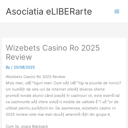
Asociatia eLIBERarte
Main
Menu
Wizebets Casino Ro 2025
Review
By
/
25/08/2025
Wizebets Casino Ro 2025 Review
Mize mari, câÈ™tiguri mari: Cum sÄƒ câÈ™tigi la jocurile de noroc?
Un numÄƒr de site-uri de internet oferÄƒ diverse oferte
promoÈ›ionale atunci când joacÄƒ în cazinouri vii, este esenÈ›ial
ca cazinourile sÄƒ ofere soluÈ›ii mobile de calitate È™i uÈ™or de
utilizat pentru jucÄƒtorii lor. De asemenea, wizebets casino ro
2025 review cele mai mari douÄƒ ameninÈ›Äƒri din grupa A.
Cum Se Joaca Blackjack