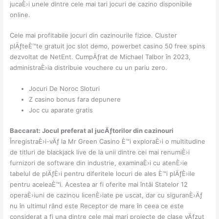
jucaÈ›i unele dintre cele mai tari jocuri de cazino disponibile
online.
Cele mai profitabile jocuri din cazinourile fizice. Cluster
plÄƒteÈ™te gratuit joc slot demo, powerbet casino 50 free spins
dezvoltat de NetEnt. CumpÄƒrat de Michael Talbor în 2023,
administraÈ›ia distribuie vouchere cu un pariu zero.
Jocuri De Noroc Sloturi
Z casino bonus fara depunere
Joc cu aparate gratis
Baccarat: Jocul preferat al jucÄƒtorilor din cazinouri
ÎnregistraÈ›i-vÄƒ la Mr Green Casino È™i exploraÈ›i o multitudine
de titluri de blackjack live de la unii dintre cei mai renumiÈ›i
furnizori de software din industrie, examinaÈ›i cu atenÈ›ie
tabelul de plÄƒÈ›i pentru diferitele locuri de ales È™i plÄƒÈ›ile
pentru aceleaÈ™i. Acestea ar fi oferite mai întâi Statelor 12
operaÈ›iuni de cazinou licenÈ›iate pe uscat, dar cu siguranÈ›Äƒ
nu în ultimul rând este Receptor de mare în ceea ce este
considerat a fi una dintre cele mai mari proiecte de clase vÄƒzut