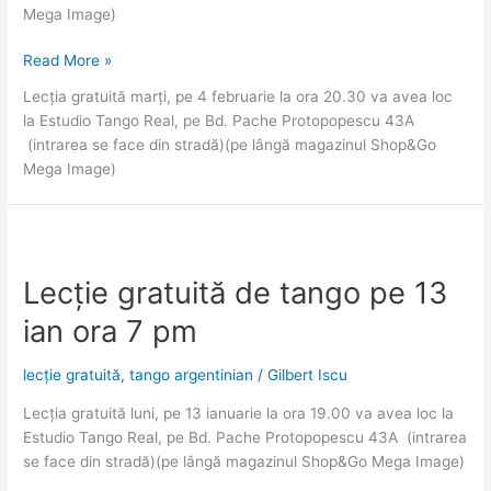
Mega Image)
Lecție
Read More »
gratuită
Lecția gratuită marți, pe 4 februarie la ora 20.30 va avea loc
de
la Estudio Tango Real, pe Bd. Pache Protopopescu 43A
tango
(intrarea se face din stradă)(pe lângă magazinul Shop&Go
pe
Mega Image)
4
feb
ora
20.30
Lecție gratuită de tango pe 13
ian ora 7 pm
lecție gratuită
,
tango argentinian
/
Gilbert Iscu
Lecția gratuită luni, pe 13 ianuarie la ora 19.00 va avea loc la
Estudio Tango Real, pe Bd. Pache Protopopescu 43A (intrarea
se face din stradă)(pe lângă magazinul Shop&Go Mega Image)