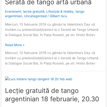
Serată de tango artă urbană
Eveniment
,
lecție gratuită
,
Lifestyle & Hobby
,
tango
argentinian
,
Uncategorized
/
Gilbert Iscu
Miercuri, 13 februarie 2019 cu gândul la Valentine’s Day vă
invităm cu prietenii/iubiții/amicii la o Serată de Tango Urbană
la Dialogue Social Bar, în Piața Rosseti, pe str. Hristo Botev
Serată
Read More »
de
Miercuri, 13 februarie 2019 cu gândul la Valentine’s Day vă
tango
invităm cu prietenii/iubiții/amicii la o Serată de Tango Urbană
artă
la Dialogue Social Bar, în Piața Rosseti, pe str. Hristo Botev
urbană
Lecție gratuită de tango
argentinian 18 februarie, 20.30