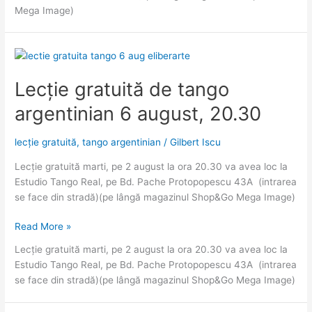
argentinian
Mega Image)
28
august,
20.30
Lecție gratuită de tango
argentinian 6 august, 20.30
lecție gratuită
,
tango argentinian
/
Gilbert Iscu
Lecție gratuită marti, pe 2 august la ora 20.30 va avea loc la
Estudio Tango Real, pe Bd. Pache Protopopescu 43A (intrarea
se face din stradă)(pe lângă magazinul Shop&Go Mega Image)
Lecție
Read More »
gratuită
Lecție gratuită marti, pe 2 august la ora 20.30 va avea loc la
de
Estudio Tango Real, pe Bd. Pache Protopopescu 43A (intrarea
tango
se face din stradă)(pe lângă magazinul Shop&Go Mega Image)
argentinian
6