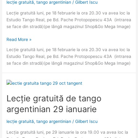
lecție gratuită
,
tango argentinian
/
Gilbert Iscu
Lecție gratuită luni, pe 18 februarie la ora 20.30 va avea loc la
Estudio Tango Real, pe Bd. Pache Protopopescu 43A (intrarea
se face din stradă)(pe lângă magazinul Shop&Go Mega Image)
Lecție
Read More »
gratuită
Lecție gratuită luni, pe 18 februarie la ora 20.30 va avea loc la
de
Estudio Tango Real, pe Bd. Pache Protopopescu 43A (intrarea
tango
se face din stradă)(pe lângă magazinul Shop&Go Mega Image)
argentinian
18
februarie,
20.30
Lecție gratuită de tango
argentinian 29 ianuarie
lecție gratuită
,
tango argentinian
/
Gilbert Iscu
Lecția gratuită luni, pe 29 ianuarie la ora 19.00 va avea loc la