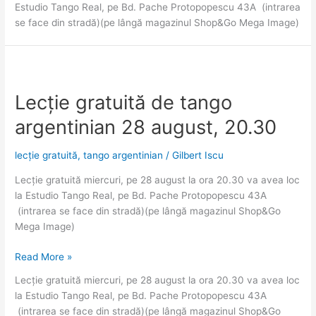
Estudio Tango Real, pe Bd. Pache Protopopescu 43A (intrarea
tango
se face din stradă)(pe lângă magazinul Shop&Go Mega Image)
argentinian
14
oct
ora
19.00
Lecție gratuită de tango
argentinian 28 august, 20.30
lecție gratuită
,
tango argentinian
/
Gilbert Iscu
Lecție gratuită miercuri, pe 28 august la ora 20.30 va avea loc
la Estudio Tango Real, pe Bd. Pache Protopopescu 43A
(intrarea se face din stradă)(pe lângă magazinul Shop&Go
Mega Image)
Lecție
Read More »
gratuită
Lecție gratuită miercuri, pe 28 august la ora 20.30 va avea loc
de
la Estudio Tango Real, pe Bd. Pache Protopopescu 43A
tango
(intrarea se face din stradă)(pe lângă magazinul Shop&Go