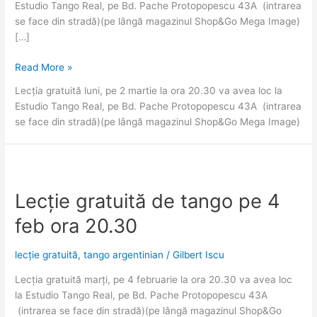
Estudio Tango Real, pe Bd. Pache Protopopescu 43A (intrarea
se face din stradă)(pe lângă magazinul Shop&Go Mega Image)
[…]
Lecție
Read More »
gratuită
Lecția gratuită luni, pe 2 martie la ora 20.30 va avea loc la
de
Estudio Tango Real, pe Bd. Pache Protopopescu 43A (intrarea
tango
se face din stradă)(pe lângă magazinul Shop&Go Mega Image)
pe
2
martie
ora
20.30
Lecție gratuită de tango pe 4
feb ora 20.30
lecție gratuită
,
tango argentinian
/
Gilbert Iscu
Lecția gratuită marți, pe 4 februarie la ora 20.30 va avea loc
la Estudio Tango Real, pe Bd. Pache Protopopescu 43A
(intrarea se face din stradă)(pe lângă magazinul Shop&Go