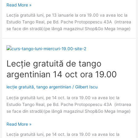
Lecție
Read More »
gratuită
Lecția gratuită luni, pe 13 ianuarie la ora 19.00 va avea loc la
de
Estudio Tango Real, pe Bd. Pache Protopopescu 43A (intrarea
tango
se face din stradă)(pe lângă magazinul Shop&Go Mega Image)
pe
13
ian
ora
7
Lecție gratuită de tango
pm
argentinian 14 oct ora 19.00
lecție gratuită
,
tango argentinian
/
Gilbert Iscu
Lecția gratuită luni, pe 14 oct. la ora 19.00 va avea loc la
Estudio Tango Real, pe Bd. Pache Protopopescu 43A (intrarea
se face din stradă)(pe lângă magazinul Shop&Go Mega Image)
Lecție
Read More »
gratuită
Lecția gratuită luni, pe 14 oct. la ora 19.00 va avea loc la
de