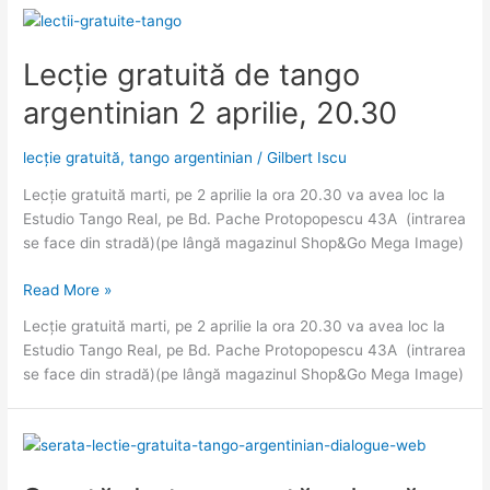
august,
20.30
Lecție gratuită de tango
argentinian 2 aprilie, 20.30
lecție gratuită
,
tango argentinian
/
Gilbert Iscu
Lecție gratuită marti, pe 2 aprilie la ora 20.30 va avea loc la
Estudio Tango Real, pe Bd. Pache Protopopescu 43A (intrarea
se face din stradă)(pe lângă magazinul Shop&Go Mega Image)
Lecție
Read More »
gratuită
Lecție gratuită marti, pe 2 aprilie la ora 20.30 va avea loc la
de
Estudio Tango Real, pe Bd. Pache Protopopescu 43A (intrarea
tango
se face din stradă)(pe lângă magazinul Shop&Go Mega Image)
argentinian
2
aprilie,
20.30