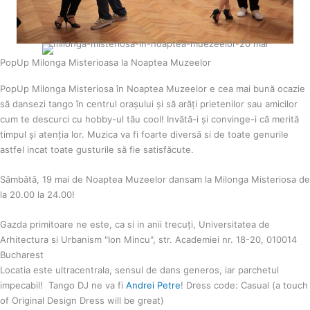
PopUp Milonga Misterioasa la Noaptea Muzeelor
PopUp Milonga Misteriosa în Noaptea Muzeelor e cea mai bună ocazie
să dansezi tango în centrul orașului și să arăți prietenilor sau amicilor
cum te descurci cu hobby-ul tău cool! Invătă-i și convinge-i că merită
timpul și atenția lor. Muzica va fi foarte diversă si de toate genurile
astfel incat toate gusturile să fie satisfăcute.
Sâmbătă, 19 mai de Noaptea Muzeelor dansam la Milonga Misteriosa de
la 20.00 la 24.00!
Gazda primitoare ne este, ca si in anii trecuți, Universitatea de
Arhitectura si Urbanism "Ion Mincu", str. Academiei nr. 18-20, 010014
Bucharest
Locatia este ultracentrala, sensul de dans generos, iar parchetul
impecabil! Tango DJ ne va fi
Andrei Petre
! Dress code: Casual (a touch
of Original Design Dress will be great)