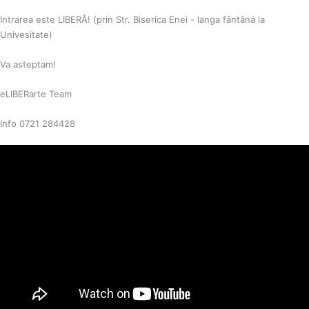
Intrarea este LIBERĂ! (prin Str. Biserica Enei - langa fântână la
Univesitate)
Va asteptam!
eLIBERarte Team
Info 0721 284428