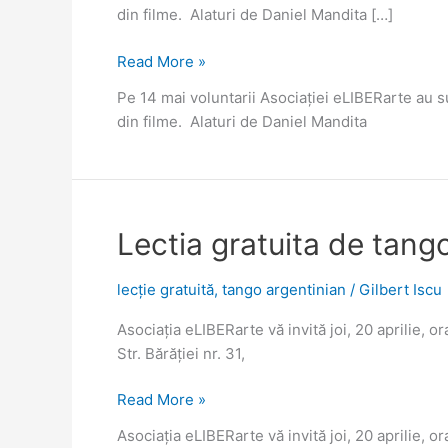
din filme. Alaturi de Daniel Mandita […]
Conferința
Read More »
lunară
Pe 14 mai voluntarii Asociației eLIBERarte au 
Tango
din filme. Alaturi de Daniel Mandita
Artă
Urbană
Lectia gratuita de tang
lecție gratuită
,
tango argentinian
/
Gilbert Iscu
Asociația eLIBERarte vă invită joi, 20 aprilie, o
Str. Bărăției nr. 31,
Lectia
Read More »
gratuita
Asociația eLIBERarte vă invită joi, 20 aprilie, o
de